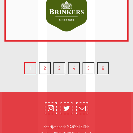
1
2
3
4
5
6
9
9
8
8
7
7
Bedrijvenpark MARSSTEDEN
6