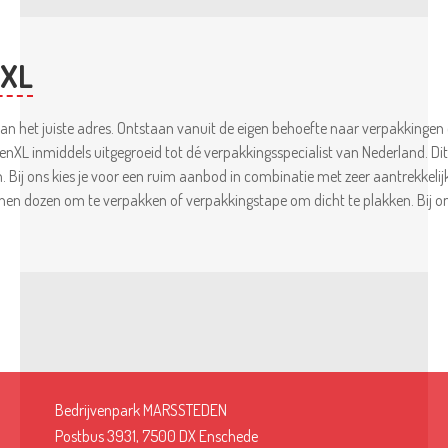
NXL
an het juiste adres. Ontstaan vanuit de eigen behoefte naar verpakkingen 
genXL inmiddels uitgegroeid tot dé verpakkingsspecialist van Nederland. D
n. Bij ons kies je voor een ruim aanbod in combinatie met zeer aantrekkeli
nen dozen om te verpakken of verpakkingstape om dicht te plakken. Bij ons
Bedrijvenpark MARSSTEDEN
Postbus 3931, 7500 DX Enschede