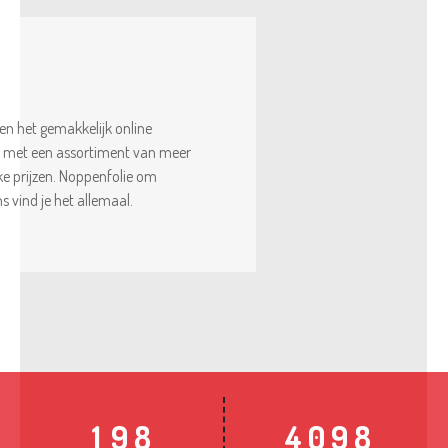
en het gemakkelijk online
9
it met een assortiment van meer
9
8
jke prijzen. Noppenfolie om
 vind je het allemaal.
8
7
7
6
6
9
5
5
8
4
4
7
3
3
6
2
2
9
5
1
9
1
9
8
4
0
9
8